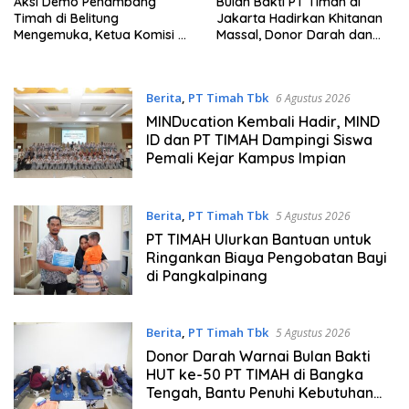
Aksi Demo Penambang
Bulan Bakti PT Timah di
Timah di Belitung
Jakarta Hadirkan Khitanan
Mengemuka, Ketua Komisi XII
Massal, Donor Darah dan
DPR Bambang Patijaya
Layanan Kesehatan Gratis
Dorong Perpres Segera
Terbit
Berita
,
PT Timah Tbk
6 Agustus 2026
MINDucation Kembali Hadir, MIND
ID dan PT TIMAH Dampingi Siswa
Pemali Kejar Kampus Impian
Berita
,
PT Timah Tbk
5 Agustus 2026
PT TIMAH Ulurkan Bantuan untuk
Ringankan Biaya Pengobatan Bayi
di Pangkalpinang
Berita
,
PT Timah Tbk
5 Agustus 2026
Donor Darah Warnai Bulan Bakti
HUT ke-50 PT TIMAH di Bangka
Tengah, Bantu Penuhi Kebutuhan