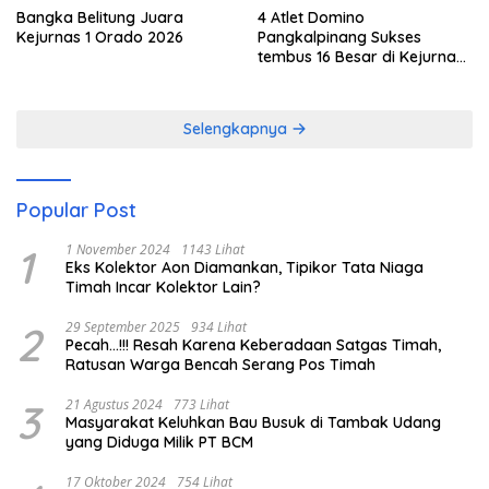
Bangka Belitung Juara
4 Atlet Domino
Kejurnas 1 Orado 2026
Pangkalpinang Sukses
tembus 16 Besar di Kejurnas
1 Orado 2026
Selengkapnya
Popular Post
1
1 November 2024
1143 Lihat
Eks Kolektor Aon Diamankan, Tipikor Tata Niaga
Timah Incar Kolektor Lain?
2
29 September 2025
934 Lihat
Pecah…!!! Resah Karena Keberadaan Satgas Timah,
Ratusan Warga Bencah Serang Pos Timah
3
21 Agustus 2024
773 Lihat
Masyarakat Keluhkan Bau Busuk di Tambak Udang
yang Diduga Milik PT BCM
17 Oktober 2024
754 Lihat