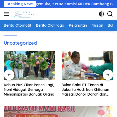
Langsung
ung Mengemuka, Ketua Komisi XII DPR Bambang Patijaya Dorong
Breaking News
ke
konten
Berita Otomotif
Berita Olahraga
Kejahatan
Nissan
Bulut
Uncategorized
Kebun PKK Cikar Panen Lagi,
Bulan Bakti PT Timah di
Noni Hidayat: Semoga
Jakarta Hadirkan Khitanan
Menginspirasi Banyak Orang
Massal, Donor Darah dan
Layanan Kesehatan Gratis