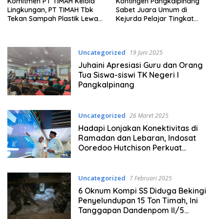
Komitmen PT TIMAH Kelola
Kontingen Pangkalpinang
Lingkungan, PT TIMAH Tbk
Sabet Juara Umum di
Tekan Sampah Plastik Lewat
Kejurda Pelajar Tingkat
Eco Brick Program
Provinsi Babel 2025
Uncategorized
19 Juni 2025
Juhaini Apresiasi Guru dan Orang
Tua Siswa-siswi TK Negeri I
Pangkalpinang
Uncategorized
26 Maret 2025
Hadapi Lonjakan Konektivitas di
Ramadan dan Lebaran, Indosat
Ooredoo Hutchison Perkuat
Jaringan
Uncategorized
7 Februari 2025
6 Oknum Kompi SS Diduga Bekingi
Penyelundupan 15 Ton Timah, Ini
Tanggapan Dandenpom II/5