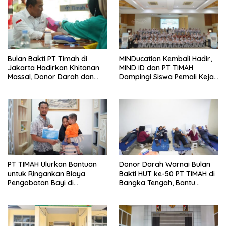
Bulan Bakti PT Timah di
MINDucation Kembali Hadir,
Jakarta Hadirkan Khitanan
MIND ID dan PT TIMAH
Massal, Donor Darah dan
Dampingi Siswa Pemali Kejar
Layanan Kesehatan Gratis
Kampus Impian
PT TIMAH Ulurkan Bantuan
Donor Darah Warnai Bulan
untuk Ringankan Biaya
Bakti HUT ke-50 PT TIMAH di
Pengobatan Bayi di
Bangka Tengah, Bantu
Pangkalpinang
Penuhi Kebutuhan Darah