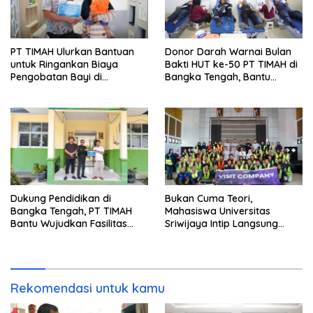
PT TIMAH Ulurkan Bantuan
Donor Darah Warnai Bulan
untuk Ringankan Biaya
Bakti HUT ke-50 PT TIMAH di
Pengobatan Bayi di
Bangka Tengah, Bantu
Pangkalpinang
Penuhi Kebutuhan Darah
Dukung Pendidikan di
Bukan Cuma Teori,
Bangka Tengah, PT TIMAH
Mahasiswa Universitas
Bantu Wujudkan Fasilitas
Sriwijaya Intip Langsung
Literasi SMPN 2 Simpang
Proses Penambangan Timah
Katis
di PT TIMAH
Rekomendasi untuk kamu