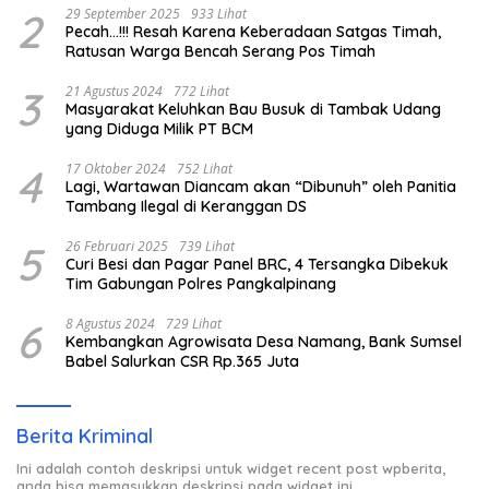
2
29 September 2025
933 Lihat
Pecah…!!! Resah Karena Keberadaan Satgas Timah,
Ratusan Warga Bencah Serang Pos Timah
3
21 Agustus 2024
772 Lihat
Masyarakat Keluhkan Bau Busuk di Tambak Udang
yang Diduga Milik PT BCM
4
17 Oktober 2024
752 Lihat
Lagi, Wartawan Diancam akan “Dibunuh” oleh Panitia
Tambang Ilegal di Keranggan DS
5
26 Februari 2025
739 Lihat
Curi Besi dan Pagar Panel BRC, 4 Tersangka Dibekuk
Tim Gabungan Polres Pangkalpinang
6
8 Agustus 2024
729 Lihat
Kembangkan Agrowisata Desa Namang, Bank Sumsel
Babel Salurkan CSR Rp.365 Juta
Berita Kriminal
Ini adalah contoh deskripsi untuk widget recent post wpberita,
anda bisa memasukkan deskripsi pada widget ini.