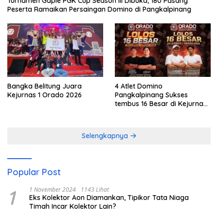
Turnamen Gaple PGK Cup Season III Dibuka, 180 Pasang
Peserta Ramaikan Persaingan Domino di Pangkalpinang
Bangka Belitung Juara
4 Atlet Domino
Kejurnas 1 Orado 2026
Pangkalpinang Sukses
tembus 16 Besar di Kejurnas
1 Orado 2026
Selengkapnya
Popular Post
1
1 November 2024
1143 Lihat
Eks Kolektor Aon Diamankan, Tipikor Tata Niaga
Timah Incar Kolektor Lain?