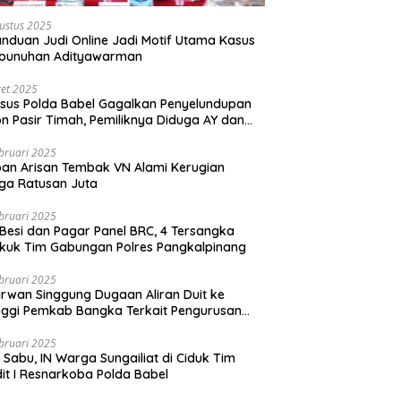
ustus 2025
nduan Judi Online Jadi Motif Utama Kasus
bunuhan Adityawarman
et 2025
sus Polda Babel Gagalkan Penyelundupan
on Pasir Timah, Pemiliknya Diduga AY dan
dur Rebo
bruari 2025
an Arisan Tembak VN Alami Kerugian
ga Ratusan Juta
bruari 2025
 Besi dan Pagar Panel BRC, 4 Tersangka
kuk Tim Gabungan Polres Pangkalpinang
bruari 2025
rwan Singgung Dugaan Aliran Duit ke
nggi Pemkab Bangka Terkait Pengurusan
zinan Perkebunan
bruari 2025
ki Sabu, IN Warga Sungailiat di Ciduk Tim
it I Resnarkoba Polda Babel