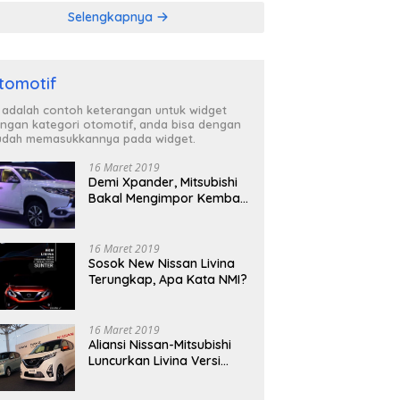
Selengkapnya
tomotif
i adalah contoh keterangan untuk widget
ngan kategori otomotif, anda bisa dengan
dah memasukkannya pada widget.
16 Maret 2019
Demi Xpander, Mitsubishi
Bakal Mengimpor Kembali
Pajero Sport
16 Maret 2019
Sosok New Nissan Livina
Terungkap, Apa Kata NMI?
16 Maret 2019
Aliansi Nissan-Mitsubishi
Luncurkan Livina Versi
Mungil