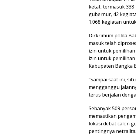
ketat, termasuk 338
gubernur, 42 kegiata
1.068 kegiatan untuk
Dirkrimum polda Ba
masuk telah diproses
izin untuk pemilihan 
izin untuk pemiliha
Kabupaten Bangka Ba
“Sampai saat ini, si
mengganggu jalannya
terus berjalan denga
Sebanyak 509 person
memastikan pengama
lokasi debat calon 
pentingnya netralita