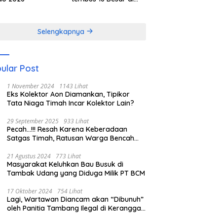
Kejurnas 1 Orado
2026
Selengkapnya
ular Post
1 November 2024
1143 Lihat
Eks Kolektor Aon Diamankan, Tipikor
Tata Niaga Timah Incar Kolektor Lain?
29 September 2025
933 Lihat
Pecah…!!! Resah Karena Keberadaan
Satgas Timah, Ratusan Warga Bencah
Serang Pos Timah
21 Agustus 2024
773 Lihat
Masyarakat Keluhkan Bau Busuk di
Tambak Udang yang Diduga Milik PT BCM
17 Oktober 2024
754 Lihat
Lagi, Wartawan Diancam akan “Dibunuh”
oleh Panitia Tambang Ilegal di Keranggan
DS