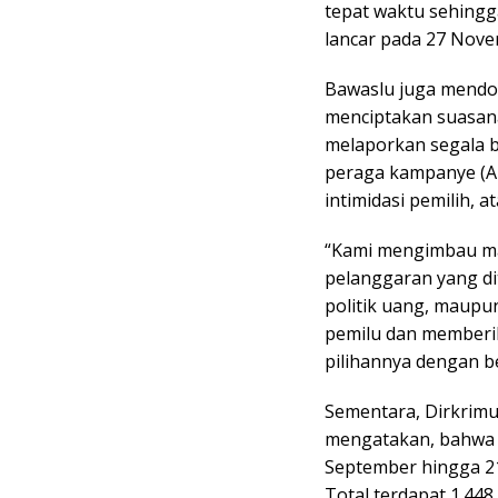
tepat waktu sehing
lancar pada 27 Novem
Bawaslu juga mendor
menciptakan suasan
melaporkan segala b
peraga kampanye (AP
intimidasi pemilih,
“Kami mengimbau ma
pelanggaran yang di
politik uang, maupun
pemilu dan memberi
pilihannya dengan be
Sementara, Dirkrim
mengatakan, bahwa 
September hingga 2
Total terdapat 1.4