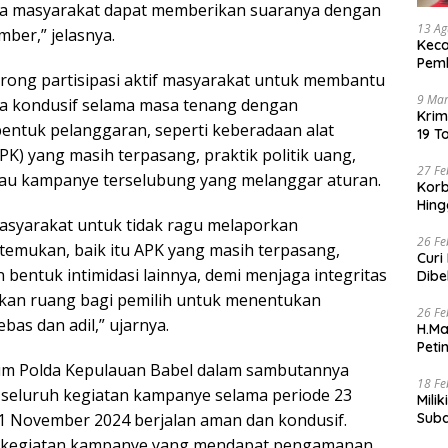
ga masyarakat dapat memberikan suaranya dengan
13 Ag
ber,” jelasnya.
Keca
Pem
ong partisipasi aktif masyarakat untuk membantu
9 Mar
a kondusif selama masa tenang dengan
Krim
entuk pelanggaran, seperti keberadaan alat
19 T
Gus
K) yang masih terpasang, praktik politik uang,
27 Fe
 atau kampanye terselubung yang melanggar aturan.
Korb
Hing
syarakat untuk tidak ragu melaporkan
26 Fe
temukan, baik itu APK yang masih terpasang,
Curi
 bentuk intimidasi lainnya, demi menjaga integritas
Dibe
kan ruang bagi pemilih untuk menentukan
26 Fe
bas dan adil,” ujarnya.
H.Ma
Peti
Peri
um Polda Kepulauan Babel dalam sambutannya
18 Fe
seluruh kegiatan kampanye selama periode 23
Mili
1 November 2024 berjalan aman dan kondusif.
Subd
48 kegiatan kampanye yang mendapat pengamanan