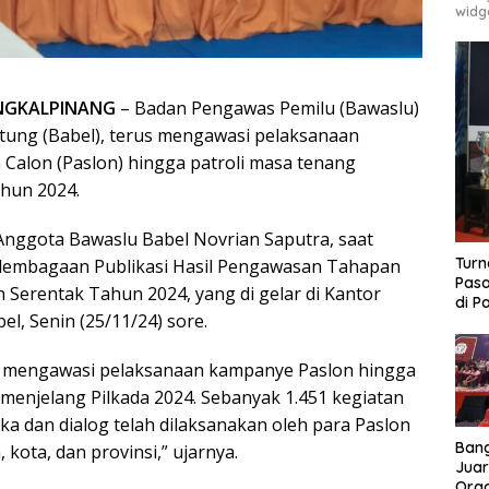
widg
GKALPINANG
– Badan Pengawas Pemilu (Bawaslu)
itung (Babel), terus mengawasi pelaksanaan
alon (Paslon) hingga patroli masa tenang
ahun 2024.
 Anggota Bawaslu Babel Novrian Saputra, saat
Turn
lembagaan Publikasi Hasil Pengawasan Tahapan
Pasa
 Serentak Tahun 2024, yang di gelar di Kantor
di P
el, Senin (25/11/24) sore.
s mengawasi pelaksanaan kampanye Paslon hingga
 menjelang Pilkada 2024. Sebanyak 1.451 kegiatan
a dan dialog telah dilaksanakan oleh para Paslon
Bang
 kota, dan provinsi,” ujarnya.
Juar
Ora