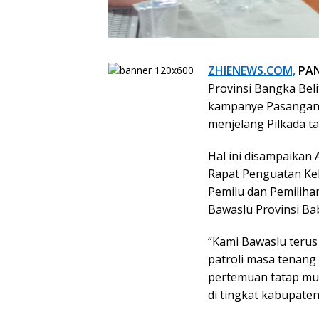
ZHIENEWS.COM,
PAN
Provinsi Bangka Bel
kampanye Pasangan C
menjelang Pilkada t
Hal ini disampaikan
Rapat Penguatan Ke
Pemilu dan Pemilihan
Bawaslu Provinsi Bab
“Kami Bawaslu teru
patroli masa tenang
pertemuan tatap muk
di tingkat kabupaten,