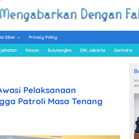
a Siber
Privacy Policy
ejahatan
Nissan
Bulutangkis
DKI Jakarta
Gerindra
B
In
an
Awasi Pelaksanaan
gga Patroli Masa Tenang