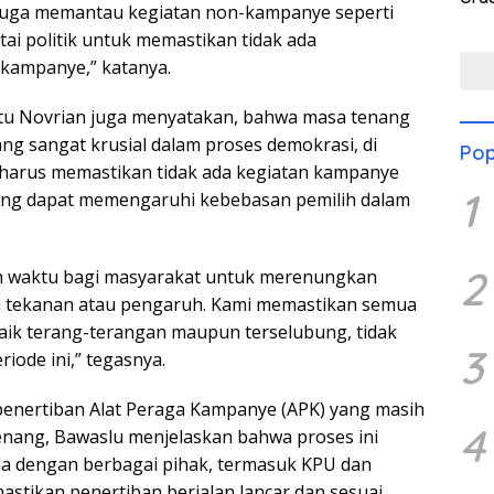
u juga memantau kegiatan non-kampanye seperti
rtai politik untuk memastikan tidak ada
kampanye,” katanya.
tu Novrian juga menyatakan, bahwa masa tenang
g sangat krusial dalam proses demokrasi, di
Pop
 harus memastikan tidak ada kegiatan kampanye
1
yang dapat memengaruhi kebebasan pemilih dalam
2
h waktu bagi masyarakat untuk merenungkan
da tekanan atau pengaruh. Kami memastikan semua
ik terang-terangan maupun terselubung, tidak
3
eriode ini,” tegasnya.
enertiban Alat Peraga Kampanye (APK) yang masih
4
enang, Bawaslu menjelaskan bahwa proses ini
ma dengan berbagai pihak, termasuk KPU dan
astikan penertiban berjalan lancar dan sesuai