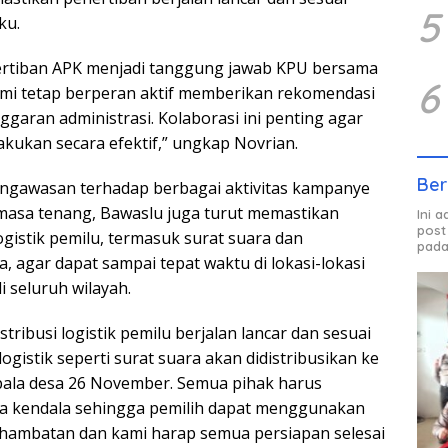
5
ku.
nertiban APK menjadi tanggung jawab KPU bersama
6
mi tetap berperan aktif memberikan rekomendasi
ggaran administrasi. Kolaborasi ini penting agar
akukan secara efektif,” ungkap Novrian.
Ber
engawasan terhadap berbagai aktivitas kampanye
masa tenang, Bawaslu juga turut memastikan
Ini 
post
logistik pemilu, termasuk surat suara dan
pada
, agar dapat sampai tepat waktu di lokasi-lokasi
 seluruh wilayah.
tribusi logistik pemilu berjalan lancar dan sesuai
logistik seperti surat suara akan didistribusikan ke
pala desa 26 November. Semua pihak harus
da kendala sehingga pemilih dapat menggunakan
hambatan dan kami harap semua persiapan selesai