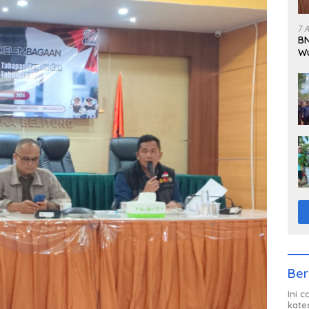
7 
BN
Wu
N
Ber
Ini 
kate