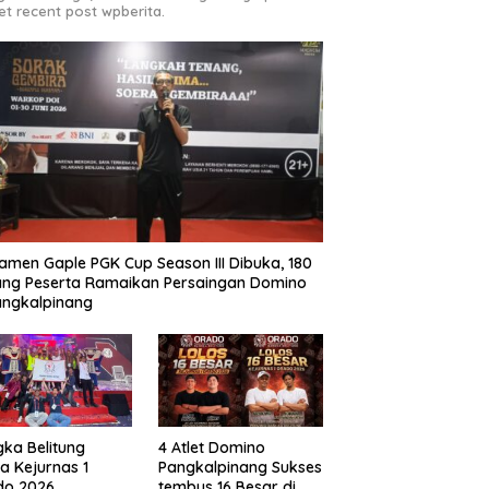
et recent post wpberita.
amen Gaple PGK Cup Season III Dibuka, 180
ng Peserta Ramaikan Persaingan Domino
angkalpinang
ka Belitung
4 Atlet Domino
a Kejurnas 1
Pangkalpinang Sukses
do 2026
tembus 16 Besar di