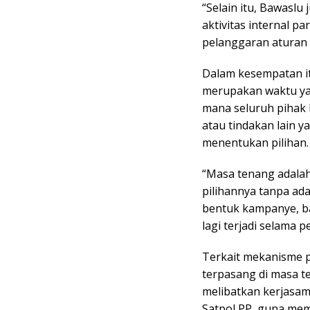
“Selain itu, Bawasl
aktivitas internal pa
pelanggaran aturan 
Dalam kesempatan i
merupakan waktu yan
mana seluruh pihak
atau tindakan lain 
menentukan pilihan.
“Masa tenang adala
pilihannya tanpa a
bentuk kampanye, ba
lagi terjadi selama p
Terkait mekanisme p
terpasang di masa t
melibatkan kerjasa
Satpol PP, guna mem