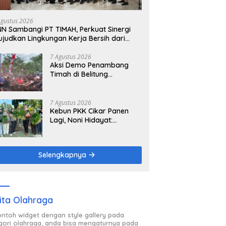
Agustus 2026
N Sambangi PT TIMAH, Perkuat Sinergi
judkan Lingkungan Kerja Bersih dari
arkoba
7 Agustus 2026
Aksi Demo Penambang
Timah di Belitung
Mengemuka, Ketua Komisi
XII DPR Bambang Patijaya
Dorong Perpres Segera
7 Agustus 2026
Terbit
Kebun PKK Cikar Panen
Lagi, Noni Hidayat:
Semoga Menginspirasi
Banyak Orang
Selengkapnya
ita Olahraga
contoh widget dengan style gallery pada
gori olahraga, anda bisa mengaturnya pada