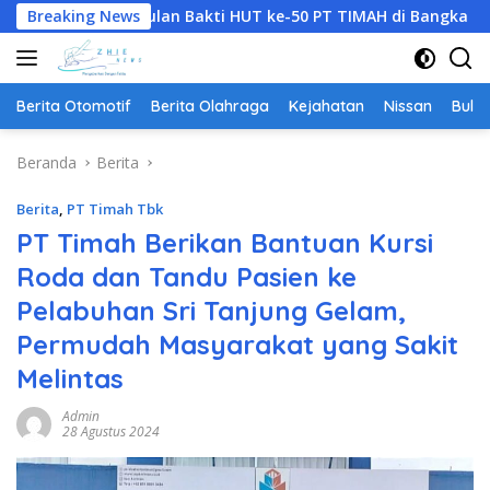
Langsung
 Bulan Bakti HUT ke-50 PT TIMAH di Bangka Tengah, Bantu Pe
Breaking News
ke
konten
Berita Otomotif
Berita Olahraga
Kejahatan
Nissan
Bulut
Beranda
Berita
Berita
,
PT Timah Tbk
PT Timah Berikan Bantuan Kursi
Roda dan Tandu Pasien ke
Pelabuhan Sri Tanjung Gelam,
Permudah Masyarakat yang Sakit
Melintas
Admin
28 Agustus 2024