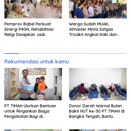
Pemprov Babel Perkuat
Warga Sudah MUAK,
Sinergi P4GN, Rehabilitasi
Almaster Minta Satgas
Religi Disiapkan Jadi
Tricakti Angkat Kaki dari
Langkah Pencegahan
Bangka Belitung
Narkoba
Rekomendasi untuk kamu
PT TIMAH Ulurkan Bantuan
Donor Darah Warnai Bulan
untuk Ringankan Biaya
Bakti HUT ke-50 PT TIMAH di
Pengobatan Bayi di
Bangka Tengah, Bantu
Pangkalpinang
Penuhi Kebutuhan Darah