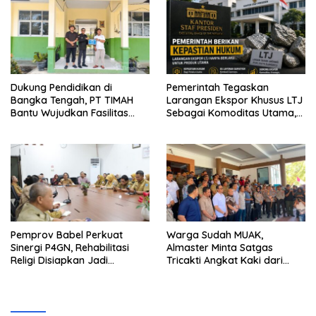
Dukung Pendidikan di
Pemerintah Tegaskan
Bangka Tengah, PT TIMAH
Larangan Ekspor Khusus LTJ
Bantu Wujudkan Fasilitas
Sebagai Komoditas Utama,
Literasi SMPN 2 Simpang
85 Laporan Surveyor
Katis
Kembali Bisa Diterbitkan
Pemprov Babel Perkuat
Warga Sudah MUAK,
Sinergi P4GN, Rehabilitasi
Almaster Minta Satgas
Religi Disiapkan Jadi
Tricakti Angkat Kaki dari
Langkah Pencegahan
Bangka Belitung
Narkoba