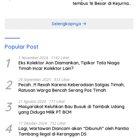
tembus 16 Besar di Kejurnas
1 Orado 2026
Selengkapnya
Popular Post
1
1 November 2024
1142 Lihat
Eks Kolektor Aon Diamankan, Tipikor Tata Niaga
Timah Incar Kolektor Lain?
2
29 September 2025
933 Lihat
Pecah…!!! Resah Karena Keberadaan Satgas Timah,
Ratusan Warga Bencah Serang Pos Timah
3
21 Agustus 2024
771 Lihat
Masyarakat Keluhkan Bau Busuk di Tambak Udang
yang Diduga Milik PT BCM
4
17 Oktober 2024
752 Lihat
Lagi, Wartawan Diancam akan “Dibunuh” oleh Panitia
Tambang Ilegal di Keranggan DS