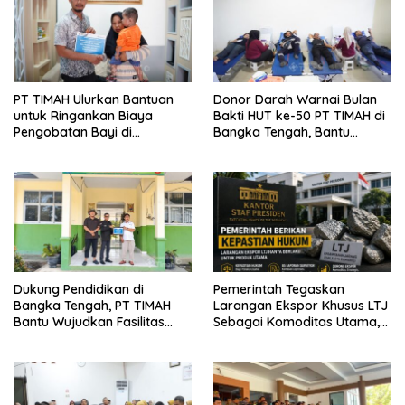
PT TIMAH Ulurkan Bantuan
Donor Darah Warnai Bulan
untuk Ringankan Biaya
Bakti HUT ke-50 PT TIMAH di
Pengobatan Bayi di
Bangka Tengah, Bantu
Pangkalpinang
Penuhi Kebutuhan Darah
Dukung Pendidikan di
Pemerintah Tegaskan
Bangka Tengah, PT TIMAH
Larangan Ekspor Khusus LTJ
Bantu Wujudkan Fasilitas
Sebagai Komoditas Utama,
Literasi SMPN 2 Simpang
85 Laporan Surveyor
Katis
Kembali Bisa Diterbitkan