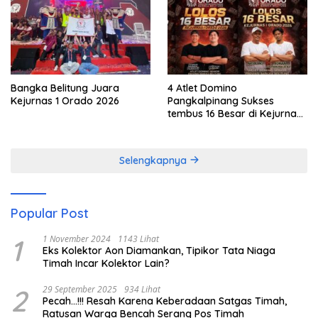
Bangka Belitung Juara
4 Atlet Domino
Kejurnas 1 Orado 2026
Pangkalpinang Sukses
tembus 16 Besar di Kejurnas
1 Orado 2026
Selengkapnya
Popular Post
1
1 November 2024
1143 Lihat
Eks Kolektor Aon Diamankan, Tipikor Tata Niaga
Timah Incar Kolektor Lain?
2
29 September 2025
934 Lihat
Pecah…!!! Resah Karena Keberadaan Satgas Timah,
Ratusan Warga Bencah Serang Pos Timah