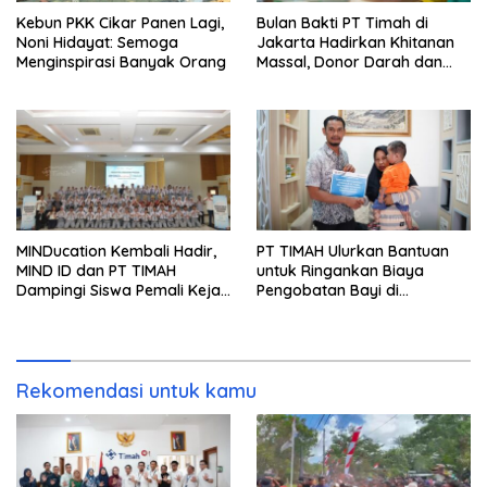
Kebun PKK Cikar Panen Lagi,
Bulan Bakti PT Timah di
Noni Hidayat: Semoga
Jakarta Hadirkan Khitanan
Menginspirasi Banyak Orang
Massal, Donor Darah dan
Layanan Kesehatan Gratis
MINDucation Kembali Hadir,
PT TIMAH Ulurkan Bantuan
MIND ID dan PT TIMAH
untuk Ringankan Biaya
Dampingi Siswa Pemali Kejar
Pengobatan Bayi di
Kampus Impian
Pangkalpinang
Rekomendasi untuk kamu