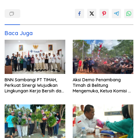
Baca Juga
BNN Sambangi PT TIMAH,
Aksi Demo Penambang
Perkuat Sinergi Wujudkan
Timah di Belitung
Lingkungan Kerja Bersih dari
Mengemuka, Ketua Komisi XII
Narkoba
DPR Bambang Patijaya
Dorong Perpres Segera
Terbit