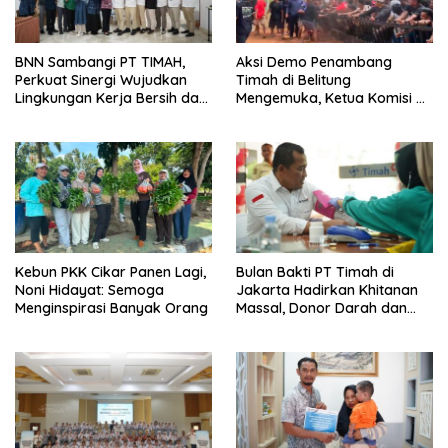
BNN Sambangi PT TIMAH,
Aksi Demo Penambang
Perkuat Sinergi Wujudkan
Timah di Belitung
Lingkungan Kerja Bersih dari
Mengemuka, Ketua Komisi XII
Narkoba
DPR Bambang Patijaya
Dorong Perpres Segera
Terbit
Kebun PKK Cikar Panen Lagi,
Bulan Bakti PT Timah di
Noni Hidayat: Semoga
Jakarta Hadirkan Khitanan
Menginspirasi Banyak Orang
Massal, Donor Darah dan
Layanan Kesehatan Gratis