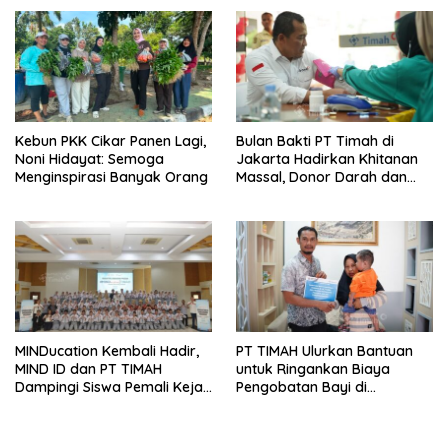
Dorong Perpres Segera
Terbit
Kebun PKK Cikar Panen Lagi,
Bulan Bakti PT Timah di
Noni Hidayat: Semoga
Jakarta Hadirkan Khitanan
Menginspirasi Banyak Orang
Massal, Donor Darah dan
Layanan Kesehatan Gratis
MINDucation Kembali Hadir,
PT TIMAH Ulurkan Bantuan
MIND ID dan PT TIMAH
untuk Ringankan Biaya
Dampingi Siswa Pemali Kejar
Pengobatan Bayi di
Kampus Impian
Pangkalpinang