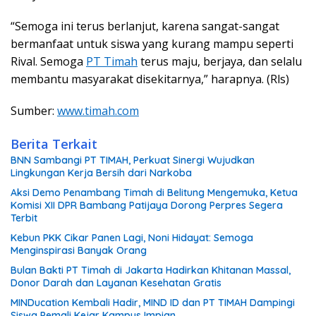
“Semoga ini terus berlanjut, karena sangat-sangat
bermanfaat untuk siswa yang kurang mampu seperti
Rival. Semoga
PT Timah
terus maju, berjaya, dan selalu
membantu masyarakat disekitarnya,” harapnya. (Rls)
Sumber:
www.timah.com
Berita Terkait
BNN Sambangi PT TIMAH, Perkuat Sinergi Wujudkan
Lingkungan Kerja Bersih dari Narkoba
Aksi Demo Penambang Timah di Belitung Mengemuka, Ketua
Komisi XII DPR Bambang Patijaya Dorong Perpres Segera
Terbit
Kebun PKK Cikar Panen Lagi, Noni Hidayat: Semoga
Menginspirasi Banyak Orang
Bulan Bakti PT Timah di Jakarta Hadirkan Khitanan Massal,
Donor Darah dan Layanan Kesehatan Gratis
MINDucation Kembali Hadir, MIND ID dan PT TIMAH Dampingi
Siswa Pemali Kejar Kampus Impian