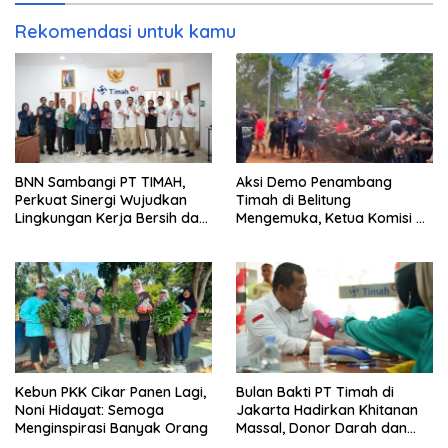
Rekomendasi untuk kamu
BNN Sambangi PT TIMAH,
Aksi Demo Penambang
Perkuat Sinergi Wujudkan
Timah di Belitung
Lingkungan Kerja Bersih dari
Mengemuka, Ketua Komisi XII
Narkoba
DPR Bambang Patijaya
Dorong Perpres Segera
Terbit
Kebun PKK Cikar Panen Lagi,
Bulan Bakti PT Timah di
Noni Hidayat: Semoga
Jakarta Hadirkan Khitanan
Menginspirasi Banyak Orang
Massal, Donor Darah dan
Layanan Kesehatan Gratis