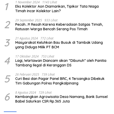
1
1 November 2024
1143 Lihat
Eks Kolektor Aon Diamankan, Tipikor Tata Niaga
Timah Incar Kolektor Lain?
2
29 September 2025
933 Lihat
Pecah…!!! Resah Karena Keberadaan Satgas Timah,
Ratusan Warga Bencah Serang Pos Timah
3
21 Agustus 2024
772 Lihat
Masyarakat Keluhkan Bau Busuk di Tambak Udang
yang Diduga Milik PT BCM
4
17 Oktober 2024
753 Lihat
Lagi, Wartawan Diancam akan “Dibunuh” oleh Panitia
Tambang Ilegal di Keranggan DS
5
26 Februari 2025
739 Lihat
Curi Besi dan Pagar Panel BRC, 4 Tersangka Dibekuk
Tim Gabungan Polres Pangkalpinang
6
8 Agustus 2024
729 Lihat
Kembangkan Agrowisata Desa Namang, Bank Sumsel
Babel Salurkan CSR Rp.365 Juta