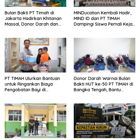
Bulan Bakti PT Timah di
MINDucation Kembali Hadir,
Jakarta Hadirkan Khitanan
MIND ID dan PT TIMAH
Massal, Donor Darah dan
Dampingi Siswa Pemali Kejar
Layanan Kesehatan Gratis
Kampus Impian
PT TIMAH Ulurkan Bantuan
Donor Darah Warnai Bulan
untuk Ringankan Biaya
Bakti HUT ke-50 PT TIMAH di
Pengobatan Bayi di
Bangka Tengah, Bantu
Pangkalpinang
Penuhi Kebutuhan Darah