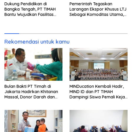
Dukung Pendidikan di
Pemerintah Tegaskan
Bangka Tengah, PT TIMAH
Larangan Ekspor Khusus LTJ
Bantu Wujudkan Fasilitas
Sebagai Komoditas Utama,
Literasi SMPN 2 Simpang
85 Laporan Surveyor
Katis
Kembali Bisa Diterbitkan
Rekomendasi untuk kamu
Bulan Bakti PT Timah di
MINDucation Kembali Hadir,
Jakarta Hadirkan Khitanan
MIND ID dan PT TIMAH
Massal, Donor Darah dan
Dampingi Siswa Pemali Kejar
Layanan Kesehatan Gratis
Kampus Impian