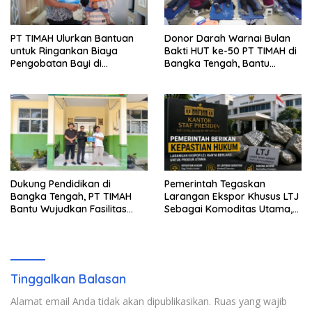
PT TIMAH Ulurkan Bantuan
Donor Darah Warnai Bulan
untuk Ringankan Biaya
Bakti HUT ke-50 PT TIMAH di
Pengobatan Bayi di
Bangka Tengah, Bantu
Pangkalpinang
Penuhi Kebutuhan Darah
Dukung Pendidikan di
Pemerintah Tegaskan
Bangka Tengah, PT TIMAH
Larangan Ekspor Khusus LTJ
Bantu Wujudkan Fasilitas
Sebagai Komoditas Utama,
Literasi SMPN 2 Simpang
85 Laporan Surveyor
Katis
Kembali Bisa Diterbitkan
Tinggalkan Balasan
Alamat email Anda tidak akan dipublikasikan.
Ruas yang wajib