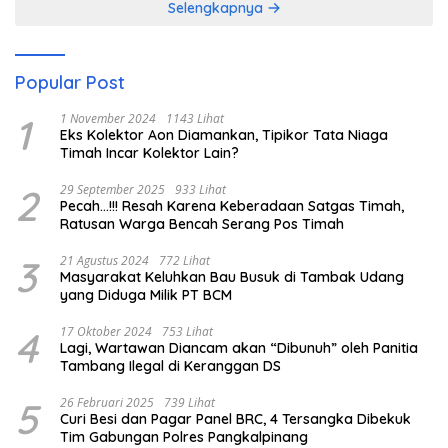
Selengkapnya
Popular Post
1
1 November 2024
1143 Lihat
Eks Kolektor Aon Diamankan, Tipikor Tata Niaga
Timah Incar Kolektor Lain?
2
29 September 2025
933 Lihat
Pecah…!!! Resah Karena Keberadaan Satgas Timah,
Ratusan Warga Bencah Serang Pos Timah
3
21 Agustus 2024
772 Lihat
Masyarakat Keluhkan Bau Busuk di Tambak Udang
yang Diduga Milik PT BCM
4
17 Oktober 2024
753 Lihat
Lagi, Wartawan Diancam akan “Dibunuh” oleh Panitia
Tambang Ilegal di Keranggan DS
5
26 Februari 2025
739 Lihat
Curi Besi dan Pagar Panel BRC, 4 Tersangka Dibekuk
Tim Gabungan Polres Pangkalpinang