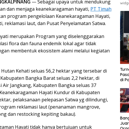
GKALPINANG
— Sebagai upaya untuk mendukung
widg
ngan dan menjaga keanekaragaman hayati,
PT Timah
an program pengelolaan Keanekaragaman Hayati,
i, reklamasi laut, dan Pusat Penyelamatan Satwa.
ati merupakan Program yang diselenggarakan
si flora dan fauna endemik lokal agar tidak
ngan membentuk ekosistem alami melalui kegiatan
Turn
Hutan Kehati seluas 56,2 hektar yang tersebar di
Pasa
Kabupaten Bangka Barat seluas 2,2 hektar, di
di P
 Air Jangkang, Kabupaten Bangka seluas 37
n Keanekaragaman Hayati Kundur di Kabupaten
ektar, pelaksanaan pelepasan Satwa yg dilindungi,
program reklamasi laut (penanaman mangrove,
ng dan restocking kepiting bakau).
Bang
Juar
aman Hayati tidak hanya bertujuan untuk
Ora