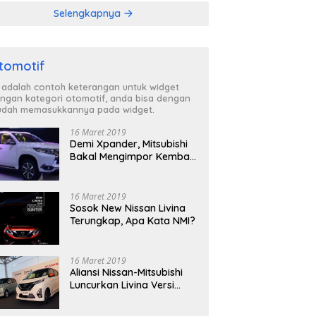
Selengkapnya
tomotif
i adalah contoh keterangan untuk widget
ngan kategori otomotif, anda bisa dengan
dah memasukkannya pada widget.
16 Maret 2019
Demi Xpander, Mitsubishi
Bakal Mengimpor Kembali
Pajero Sport
16 Maret 2019
Sosok New Nissan Livina
Terungkap, Apa Kata NMI?
16 Maret 2019
Aliansi Nissan-Mitsubishi
Luncurkan Livina Versi
Mungil