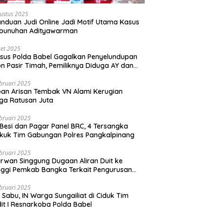
ustus 2025
nduan Judi Online Jadi Motif Utama Kasus
bunuhan Adityawarman
et 2025
sus Polda Babel Gagalkan Penyelundupan
on Pasir Timah, Pemiliknya Diduga AY dan
dur Rebo
bruari 2025
an Arisan Tembak VN Alami Kerugian
ga Ratusan Juta
bruari 2025
 Besi dan Pagar Panel BRC, 4 Tersangka
kuk Tim Gabungan Polres Pangkalpinang
bruari 2025
rwan Singgung Dugaan Aliran Duit ke
nggi Pemkab Bangka Terkait Pengurusan
zinan Perkebunan
bruari 2025
ki Sabu, IN Warga Sungailiat di Ciduk Tim
it I Resnarkoba Polda Babel