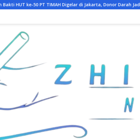
H Digelar di Jakarta, Donor Darah Jadi Aksi Kemanusiaan unt