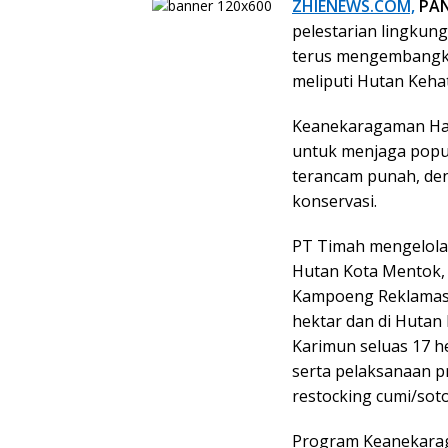
ZHIENEWS.COM,
PAN
pelestarian lingku
terus mengembangk
meliputi Hutan Kehat
Keanekaragaman Hay
untuk menjaga popula
terancam punah, de
konservasi.
PT Timah mengelola 
Hutan Kota Mentok, 
Kampoeng Reklamasi
hektar dan di Huta
Karimun seluas 17 h
serta pelaksanaan 
restocking cumi/soto
Program Keanekarag