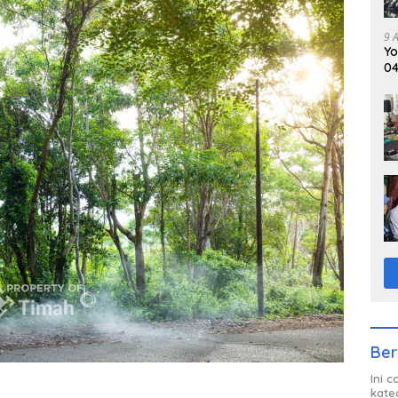
9 
Yo
04
Ti
Ber
Ini 
kate