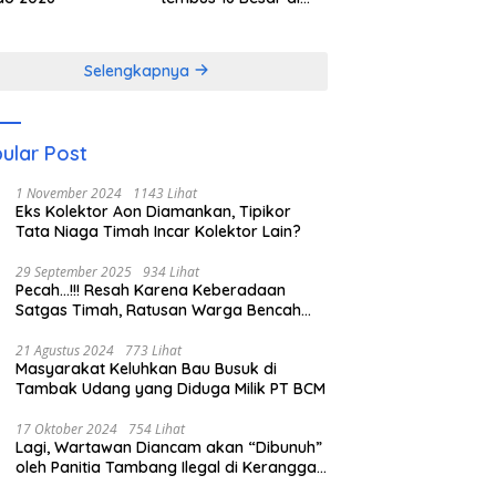
Kejurnas 1 Orado
2026
Selengkapnya
ular Post
1 November 2024
1143 Lihat
Eks Kolektor Aon Diamankan, Tipikor
Tata Niaga Timah Incar Kolektor Lain?
29 September 2025
934 Lihat
Pecah…!!! Resah Karena Keberadaan
Satgas Timah, Ratusan Warga Bencah
Serang Pos Timah
21 Agustus 2024
773 Lihat
Masyarakat Keluhkan Bau Busuk di
Tambak Udang yang Diduga Milik PT BCM
17 Oktober 2024
754 Lihat
Lagi, Wartawan Diancam akan “Dibunuh”
oleh Panitia Tambang Ilegal di Keranggan
DS