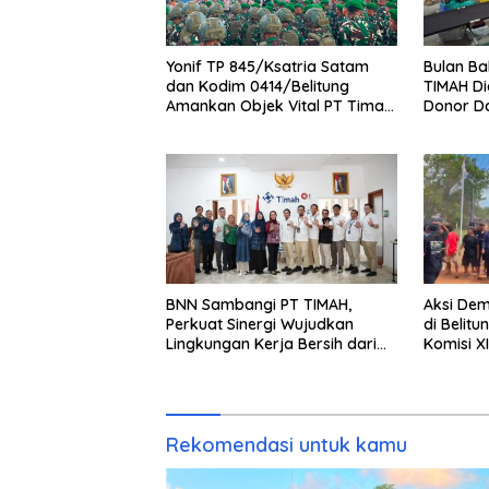
Yonif TP 845/Ksatria Satam
Bulan Ba
dan Kodim 0414/Belitung
TIMAH Di
Amankan Objek Vital PT Timah
Donor Da
Saat Aksi Penambang
Kemanus
Sesama
BNN Sambangi PT TIMAH,
Aksi De
Perkuat Sinergi Wujudkan
di Belit
Lingkungan Kerja Bersih dari
Komisi X
Narkoba
Patijaya
Segera T
Rekomendasi untuk kamu