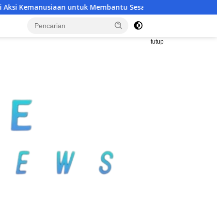
uk Membantu Sesama
PT TIMAH Dukung GENTING BKKBN,
tutup