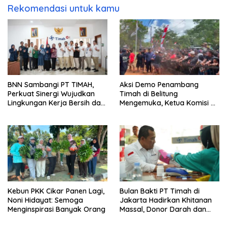
Rekomendasi untuk kamu
BNN Sambangi PT TIMAH,
Aksi Demo Penambang
Perkuat Sinergi Wujudkan
Timah di Belitung
Lingkungan Kerja Bersih dari
Mengemuka, Ketua Komisi XII
Narkoba
DPR Bambang Patijaya
Dorong Perpres Segera
Terbit
Kebun PKK Cikar Panen Lagi,
Bulan Bakti PT Timah di
Noni Hidayat: Semoga
Jakarta Hadirkan Khitanan
Menginspirasi Banyak Orang
Massal, Donor Darah dan
Layanan Kesehatan Gratis