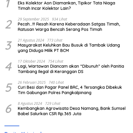
1
Eks Kolektor Aon Diamankan, Tipikor Tata Niaga
Timah Incar Kolektor Lain?
2
29 September 2025
934 Lihat
Pecah…!!! Resah Karena Keberadaan Satgas Timah,
Ratusan Warga Bencah Serang Pos Timah
3
21 Agustus 2024
773 Lihat
Masyarakat Keluhkan Bau Busuk di Tambak Udang
yang Diduga Milik PT BCM
4
17 Oktober 2024
754 Lihat
Lagi, Wartawan Diancam akan “Dibunuh” oleh Panitia
Tambang Ilegal di Keranggan DS
5
26 Februari 2025
740 Lihat
Curi Besi dan Pagar Panel BRC, 4 Tersangka Dibekuk
Tim Gabungan Polres Pangkalpinang
6
8 Agustus 2024
729 Lihat
Kembangkan Agrowisata Desa Namang, Bank Sumsel
Babel Salurkan CSR Rp.365 Juta