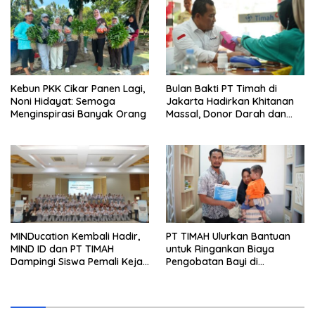
Terbit
Kebun PKK Cikar Panen Lagi,
Bulan Bakti PT Timah di
Noni Hidayat: Semoga
Jakarta Hadirkan Khitanan
Menginspirasi Banyak Orang
Massal, Donor Darah dan
Layanan Kesehatan Gratis
MINDucation Kembali Hadir,
PT TIMAH Ulurkan Bantuan
MIND ID dan PT TIMAH
untuk Ringankan Biaya
Dampingi Siswa Pemali Kejar
Pengobatan Bayi di
Kampus Impian
Pangkalpinang