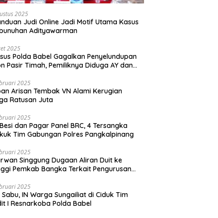
ustus 2025
nduan Judi Online Jadi Motif Utama Kasus
bunuhan Adityawarman
et 2025
sus Polda Babel Gagalkan Penyelundupan
on Pasir Timah, Pemiliknya Diduga AY dan
dur Rebo
bruari 2025
an Arisan Tembak VN Alami Kerugian
ga Ratusan Juta
bruari 2025
 Besi dan Pagar Panel BRC, 4 Tersangka
kuk Tim Gabungan Polres Pangkalpinang
bruari 2025
rwan Singgung Dugaan Aliran Duit ke
nggi Pemkab Bangka Terkait Pengurusan
zinan Perkebunan
bruari 2025
ki Sabu, IN Warga Sungailiat di Ciduk Tim
it I Resnarkoba Polda Babel