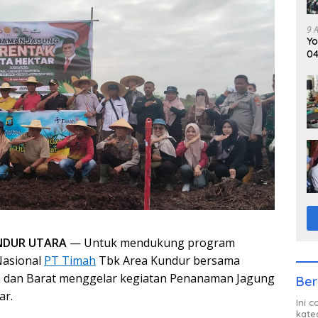
9 
Yo
04
Ti
DUR UTARA
— Untuk mendukung program
Nasional
PT Timah
Tbk Area Kundur bersama
a dan Barat menggelar kegiatan Penanaman Jagung
Ber
ar.
Ini 
kate