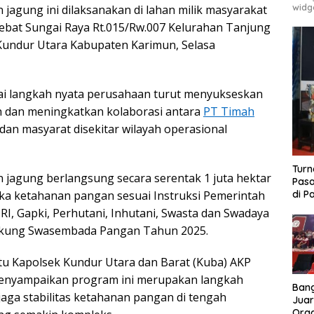
widg
jagung ini dilaksanakan di lahan milik masyarakat
 Jebat Sungai Raya Rt.015/Rw.007 Kelurahan Tanjung
Kundur Utara Kabupaten Karimun, Selasa
ai langkah nyata perusahaan turut menyukseskan
 dan meningkatkan kolaborasi antara
PT Timah
dan masyarat disekitar wilayah operasional
Turn
jagung berlangsung secara serentak 1 juta hektar
Pasa
ka ketahanan pangan sesuai Instruksi Pemerintah
di P
 RI, Gapki, Perhutani, Inhutani, Swasta dan Swadaya
ukung Swasembada Pangan Tahun 2025.
u Kapolsek Kundur Utara dan Barat (Kuba) AKP
enyampaikan program ini merupakan langkah
Bang
jaga stabilitas ketahanan pangan di tengah
Juar
Ora