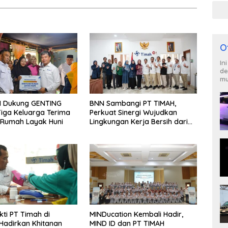
O
In
de
mu
H Dukung GENTING
BNN Sambangi PT TIMAH,
iga Keluarga Terima
Perkuat Sinergi Wujudkan
 Rumah Layak Huni
Lingkungan Kerja Bersih dari
Narkoba
kti PT Timah di
MINDucation Kembali Hadir,
Hadirkan Khitanan
MIND ID dan PT TIMAH