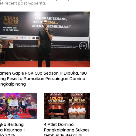
et recent post wpberita.
amen Gaple PGK Cup Season III Dibuka, 180
ng Peserta Ramaikan Persaingan Domino
angkalpinang
ka Belitung
4 Atlet Domino
a Kejurnas 1
Pangkalpinang Sukses
do 2026
tembus 16 Besar di