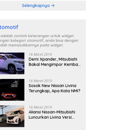
Selengkapnya
tomotif
i adalah contoh keterangan untuk widget
ngan kategori otomotif, anda bisa dengan
dah memasukkannya pada widget.
16 Maret 2019
Demi Xpander, Mitsubishi
Bakal Mengimpor Kembali
Pajero Sport
16 Maret 2019
Sosok New Nissan Livina
Terungkap, Apa Kata NMI?
16 Maret 2019
Aliansi Nissan-Mitsubishi
Luncurkan Livina Versi
Mungil