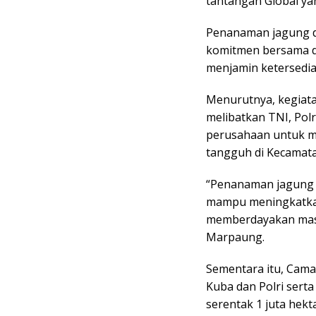
tantangan Global ya
Penanaman jagung d
komitmen bersama 
menjamin ketersedia
Menurutnya, kegiatan
melibatkan TNI, Polr
perusahaan untuk 
tangguh di Kecamat
“Penanaman jagung 
mampu meningkatkan
memberdayakan masya
Marpaung.
Sementara itu, Cama
Kuba dan Polri sert
serentak 1 juta hekta