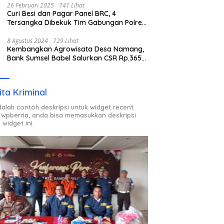
26 Februari 2025
741 Lihat
Curi Besi dan Pagar Panel BRC, 4
Tersangka Dibekuk Tim Gabungan Polres
Pangkalpinang
8 Agustus 2024
729 Lihat
Kembangkan Agrowisata Desa Namang,
Bank Sumsel Babel Salurkan CSR Rp.365
Juta
ita Kriminal
adalah contoh deskripsi untuk widget recent
 wpberita, anda bisa memasukkan deskripsi
 widget ini.