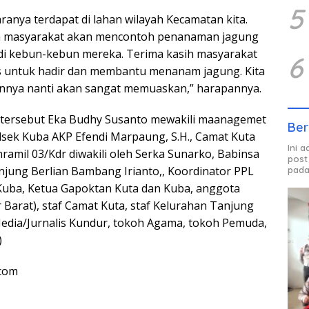
5
aranya terdapat di lahan wilayah Kecamatan kita.
 masyarakat akan mencontoh penanaman jagung
di kebun-kebun mereka. Terima kasih masyarakat
6
s untuk hadir dan membantu menanam jagung. Kita
ennya nanti akan sangat memuaskan,” harapannya.
n tersebut Eka Budhy Susanto mewakili maanagemet
Ber
sek Kuba AKP Efendi Marpaung, S.H., Camat Kuta
Ini 
ramil 03/Kdr diwakili oleh Serka Sunarko, Babinsa
post
anjung Berlian Bambang Irianto,, Koordinator PPL
pada
Kuba, Ketua Gapoktan Kuta dan Kuba, anggota
 Barat), staf Camat Kuta, staf Kelurahan Tanjung
 Media/Jurnalis Kundur, tokoh Agama, tokoh Pemuda,
)
com