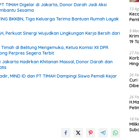
PT TIMAH Digelar di Jakarta, Donor Darah Jadi Aksi
13 Ag
embantu Sesama
Keca
ING BKKBN, Tiga Keluarga Terima Bantuan Rumah Layak
Pem
9 Mar
, Perkuat Sinergi Wujudkan Lingkungan Kerja Bersih dari
Krim
19 T
Gus
imah di Belitung Mengemuka, Ketua Komisi XII DPR
ng Perpres Segera Terbit
27 Fe
Korb
di Jakarta Hadirkan Khitanan Massal, Donor Darah dan
Hing
tis
26 Fe
adir, MIND ID dan PT TIMAH Dampingi Siswa Pemali Kejar
Curi
Dibe
26 Fe
H.Ma
Peti
Peri
18 Fe
Mili
Subd