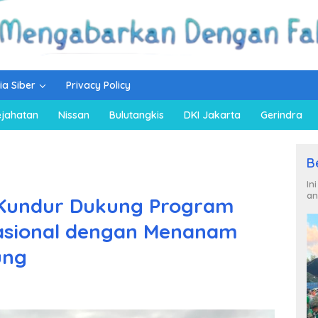
a Siber
Privacy Policy
ejahatan
Nissan
Bulutangkis
DKI Jakarta
Gerindra
B
In
an
 Kundur Dukung Program
asional dengan Menanam
ung