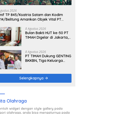
Agustus 2026
nif TP 845/Ksatria Satam dan Kodim
14/Belitung Amankan Objek Vital PT
mah Saat Aksi Penambang
8 Agustus 2026
Bulan Bakti HUT ke-50 PT
TIMAH Digelar di Jakarta,
Donor Darah Jadi Aksi
Kemanusiaan untuk
Membantu Sesama
8 Agustus 2026
PT TIMAH Dukung GENTING
BKKBN, Tiga Keluarga
Terima Bantuan Rumah
Layak Huni
Selengkapnya
ita Olahraga
contoh widget dengan style gallery pada
gori olahraga, anda bisa mengaturnya pada