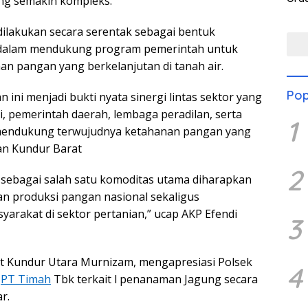
ng semakin kompleks.
ilakukan secara serentak sebagai bentuk
dalam mendukung program pemerintah untuk
an pangan yang berkelanjutan di tanah air.
Pop
 ini menjadi bukti nyata sinergi lintas sektor yang
i, pemerintah daerah, lembaga peradilan, serta
1
mendukung terwujudnya ketahanan pangan yang
an Kundur Barat
2
sebagai salah satu komoditas utama diharapkan
 produksi pangan nasional sekaligus
rakat di sektor pertanian,” ucap AKP Efendi
3
t Kundur Utara Murnizam, mengapresiasi Polsek
4
a
PT Timah
Tbk terkait l penanaman Jagung secara
r.