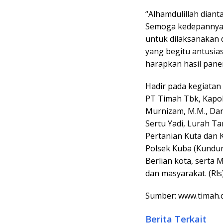
“Alhamdulillah diant
Semoga kedepannya
untuk dilaksanakan 
yang begitu antusia
harapkan hasil pan
Hadir pada kegiata
PT Timah Tbk, Kapol
Murnizam, M.M., Dan
Sertu Yadi, Lurah T
Pertanian Kuta dan 
Polsek Kuba (Kundur
Berlian kota, serta
dan masyarakat. (Rls
Sumber: www.timah.
Berita Terkait