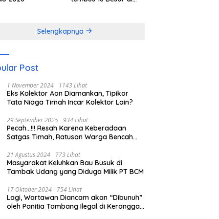
Kejurnas 1 Orado
2026
Selengkapnya
ular Post
1 November 2024
1143 Lihat
Eks Kolektor Aon Diamankan, Tipikor
Tata Niaga Timah Incar Kolektor Lain?
29 September 2025
934 Lihat
Pecah…!!! Resah Karena Keberadaan
Satgas Timah, Ratusan Warga Bencah
Serang Pos Timah
21 Agustus 2024
773 Lihat
Masyarakat Keluhkan Bau Busuk di
Tambak Udang yang Diduga Milik PT BCM
17 Oktober 2024
754 Lihat
Lagi, Wartawan Diancam akan “Dibunuh”
oleh Panitia Tambang Ilegal di Keranggan
DS