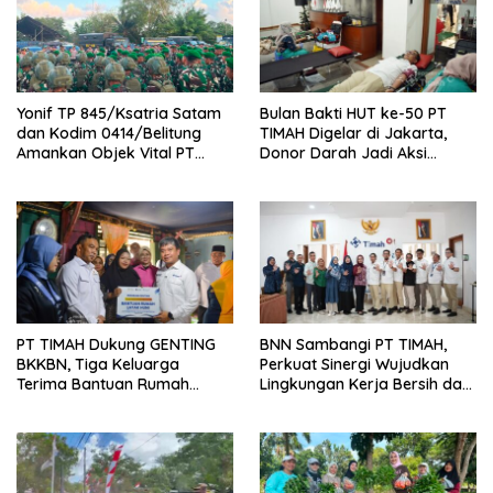
Yonif TP 845/Ksatria Satam
Bulan Bakti HUT ke-50 PT
dan Kodim 0414/Belitung
TIMAH Digelar di Jakarta,
Amankan Objek Vital PT
Donor Darah Jadi Aksi
Timah Saat Aksi Penambang
Kemanusiaan untuk
Membantu Sesama
PT TIMAH Dukung GENTING
BNN Sambangi PT TIMAH,
BKKBN, Tiga Keluarga
Perkuat Sinergi Wujudkan
Terima Bantuan Rumah
Lingkungan Kerja Bersih dari
Layak Huni
Narkoba