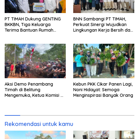
PT TIMAH Dukung GENTING
BNN Sambangi PT TIMAH,
BKKBN, Tiga Keluarga
Perkuat Sinergi Wujudkan
Terima Bantuan Rumah
Lingkungan Kerja Bersih dari
Layak Huni
Narkoba
Aksi Demo Penambang
Kebun PKK Cikar Panen Lagi,
Timah di Belitung
Noni Hidayat: Semoga
Mengemuka, Ketua Komisi XII
Menginspirasi Banyak Orang
DPR Bambang Patijaya
Dorong Perpres Segera
Terbit
Rekomendasi untuk kamu