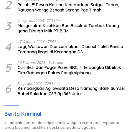
2
Pecah…!!! Resah Karena Keberadaan Satgas Timah,
Ratusan Warga Bencah Serang Pos Timah
3
21 Agustus 2024
773 Lihat
Masyarakat Keluhkan Bau Busuk di Tambak Udang
yang Diduga Milik PT BCM
4
17 Oktober 2024
754 Lihat
Lagi, Wartawan Diancam akan “Dibunuh” oleh Panitia
Tambang Ilegal di Keranggan DS
5
26 Februari 2025
741 Lihat
Curi Besi dan Pagar Panel BRC, 4 Tersangka Dibekuk
Tim Gabungan Polres Pangkalpinang
6
8 Agustus 2024
729 Lihat
Kembangkan Agrowisata Desa Namang, Bank Sumsel
Babel Salurkan CSR Rp.365 Juta
Berita Kriminal
Ini adalah contoh deskripsi untuk widget recent post wpberita,
anda bisa memasukkan deskripsi pada widget ini.