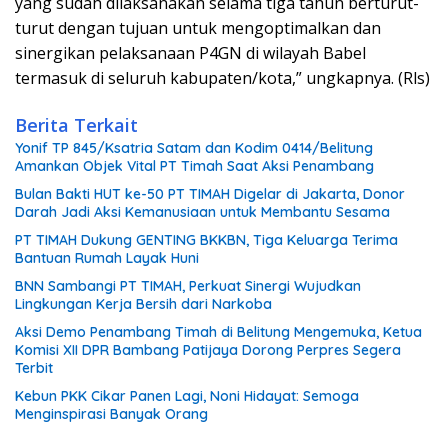
yang sudah dilaksanakan selama tiga tahun berturut-
turut dengan tujuan untuk mengoptimalkan dan
sinergikan pelaksanaan P4GN di wilayah Babel
termasuk di seluruh kabupaten/kota,” ungkapnya. (Rls)
Berita Terkait
Yonif TP 845/Ksatria Satam dan Kodim 0414/Belitung
Amankan Objek Vital PT Timah Saat Aksi Penambang
Bulan Bakti HUT ke-50 PT TIMAH Digelar di Jakarta, Donor
Darah Jadi Aksi Kemanusiaan untuk Membantu Sesama
PT TIMAH Dukung GENTING BKKBN, Tiga Keluarga Terima
Bantuan Rumah Layak Huni
BNN Sambangi PT TIMAH, Perkuat Sinergi Wujudkan
Lingkungan Kerja Bersih dari Narkoba
Aksi Demo Penambang Timah di Belitung Mengemuka, Ketua
Komisi XII DPR Bambang Patijaya Dorong Perpres Segera
Terbit
Kebun PKK Cikar Panen Lagi, Noni Hidayat: Semoga
Menginspirasi Banyak Orang